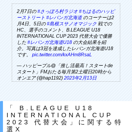
2月7日の
#さっぽろ村ラジオ
#ちはるのハッピ
ーストリート
#レバンガ北海道
のコーナーは2
月4日、5日の
#島根スサノオマジック
戦での
HC、選手のコメント、B.LEAGUE U18
INTERNATIONAL CUP 2023 代替大会で優勝
した
#レバンガ北海道U18
の大会結果を紹
介。写真は3冠を達成したレバンガ北海道U18
です。
pic.twitter.com/kxAHm8RsaL
— ハッピープル@「推し活最高！スタートde
スタート」FMおたる毎月第2土曜日20時から
オンエア (@hap1192)
2023年2月13日
「 B.LEAGUE U18
INTERNATIONAL CUP
2023 代替大会」に関する特
選X