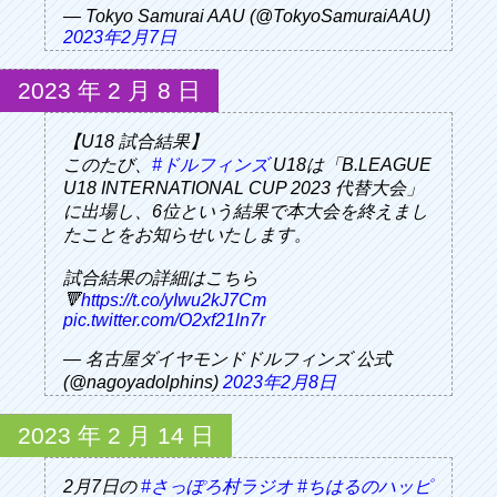
— Tokyo Samurai AAU (@TokyoSamuraiAAU)
2023年2月7日
2023
年
2
月
8
日
【U18 試合結果】
このたび、
#ドルフィンズ
U18は「B.LEAGUE
U18 INTERNATIONAL CUP 2023 代替大会」
に出場し、6位という結果で本大会を終えまし
たことをお知らせいたします。
試合結果の詳細はこちら
🔻
https://t.co/yIwu2kJ7Cm
pic.twitter.com/O2xf21ln7r
— 名古屋ダイヤモンドドルフィンズ 公式
(@nagoyadolphins)
2023年2月8日
2023
年
2
月
14
日
2月7日の
#さっぽろ村ラジオ
#ちはるのハッピ