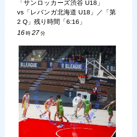
「サンロッカーズ渋谷 U18」
vs「レバンガ北海道 U18」／「第
2 Q」残り時間「6:16」
16
27
時
分