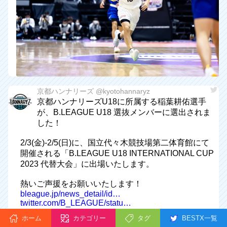
京都ハンナリーズ @kyotohannaryz
京都ハンナリーズU18に所属する稲葉耕佑選手
が、B.LEAGUE U18 選抜メンバーに選出されま
した！
2/3(金)-2/5(日)に、国立代々木競技場第二体育館にて
開催される「B.LEAGUE U18 INTERNATIONAL CUP
2023 代替大会」に出場いたします。
熱いご声援をお願いいたします！
bleague.jp/news_detail/id…
twitter.com/B_LEAGUE/statu…
pic.twitter.com/CZksUeLOWq
2023-01-26 13:27:00
ホーム
カテゴリー
タグ
BESTX一覧