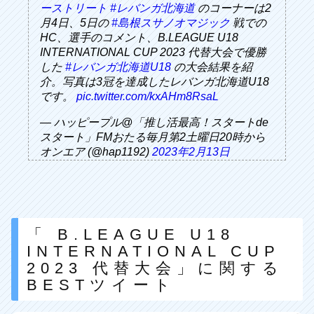
ーストリート
#レバンガ北海道
のコーナーは2
月4日、5日の
#島根スサノオマジック
戦での
HC、選手のコメント、B.LEAGUE U18
INTERNATIONAL CUP 2023 代替大会で優勝
した
#レバンガ北海道U18
の大会結果を紹
介。写真は3冠を達成したレバンガ北海道U18
です。
pic.twitter.com/kxAHm8RsaL
— ハッピープル@「推し活最高！スタートde
スタート」FMおたる毎月第2土曜日20時から
オンエア (@hap1192)
2023年2月13日
「 B.LEAGUE U18
INTERNATIONAL CUP
2023 代替大会」に関する
BESTツイート