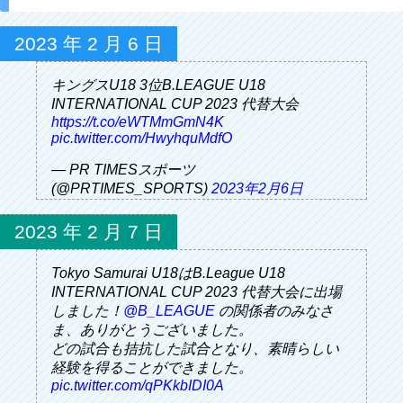
2023
年
2
月
6
日
キングスU18 3位B.LEAGUE U18
INTERNATIONAL CUP 2023 代替大会
https://t.co/eWTMmGmN4K
pic.twitter.com/HwyhquMdfO
— PR TIMESスポーツ
(@PRTIMES_SPORTS)
2023年2月6日
2023
年
2
月
7
日
Tokyo Samurai U18はB.League U18
INTERNATIONAL CUP 2023 代替大会に出場
しました！
@B_LEAGUE
の関係者のみなさ
ま、ありがとうございました。
どの試合も拮抗した試合となり、素晴らしい
経験を得ることができました。
pic.twitter.com/qPKkbIDI0A