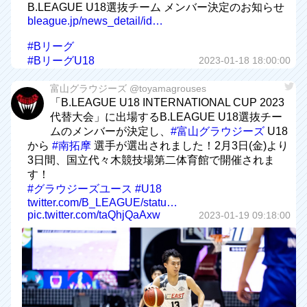
B.LEAGUE U18選抜チーム メンバー決定のお知らせ
bleague.jp/news_detail/id…
#Bリーグ
#BリーグU18
2023-01-18 18:00:00
富山グラウジーズ @toyamagrouses
「B.LEAGUE U18 INTERNATIONAL CUP 2023
代替大会」に出場するB.LEAGUE U18選抜チー
ムのメンバーが決定し、
#富山グラウジーズ
U18
から
#南拓摩
選手が選出されました！2月3日(金)より
3日間、国立代々木競技場第二体育館で開催されま
す！
#グラウジーズユース
#U18
twitter.com/B_LEAGUE/statu…
pic.twitter.com/taQhjQaAxw
2023-01-19 09:18:00