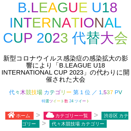
新型コロナウイルス感染症の感染拡大の影
響により「B.LEAGUE U18
INTERNATIONAL CUP 2023」の代わりに開
催された大会
特
選
ツ
イ
ー
ト
数
2
4
ツ
イ
ー
ト
ホーム
カテゴリー一覧
渋谷区 カテ
ゴリー
代々木競技場 カテゴリー