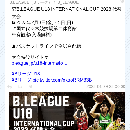
B.LEAGUE（Bリーグ） @B_LEAGUE
🏆B.LEAGUE U18 INTERNATIONAL CUP 2023 代替
大会
📆2023年2月3日(金)～5日(日)
📍国立代々木競技場第二体育館
※有観客(入場無料)
📡バスケットライブで全試合配信
大会特設サイト🔽
bleague.jp/u18-Internatio…
#BリーグU18
#Bリーグ
pic.twitter.com/okgoRRM33B
2023-01-29 23:00:00